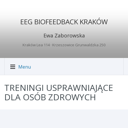
EEG BIOFEEDBACK KRAKÓW
Ewa Zaborowska
Kraków Lea 114
· Krzeszowice Grunwaldzka 250
Menu
TRENINGI USPRAWNIAJĄCE
DLA OSÓB ZDROWYCH