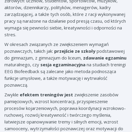
zdrowych: uczniów, studentów, sportowców, muzyków,
aktorów, dziennikarzy, polityków, menagerów, kadry
zarządzającej, a także tych osób, które z racji wykonywanej
pracy są narażone na działanie pod presją czasu, od których
wymaga się pewności siebie, kreatywności i odporności na
stres.
W okresach związanych ze zwiększeniem wymagań
poznawczych, takich jak:
przejście ze szkoły
podstawowej
do gimnazjum, z gimnazjum do liceum,
zdawanie egzaminu
maturalnego, czy
sesja egzaminacyjna
na studiach treningi
EEG Biofeedback są zalecane jako metoda podnosząca
funkcje umysłowe, a także motywację i wytrwałość
poznawczą.
Zwykle
efektem treningów jest
zwiększenie zasobów
pamięciowych, wzrost koncentracji, przyspieszenie
procesów kojarzeniowych, poprawa koordynacji wzrokowo-
ruchowej, rozwój kreatywność i twórczego myślenia,
łatwiejsze opanowywanie tremy i silnych emocji, wzrost
samooceny, wytrzymałości poznawczej oraz motywacji do