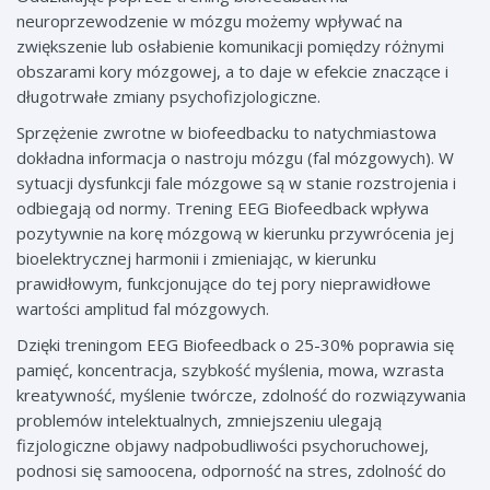
neuroprzewodzenie w mózgu możemy wpływać na
zwiększenie lub osłabienie komunikacji pomiędzy różnymi
obszarami kory mózgowej, a to daje w efekcie znaczące i
długotrwałe zmiany psychofizjologiczne.
Sprzężenie zwrotne w biofeedbacku to natychmiastowa
dokładna informacja o nastroju mózgu (fal mózgowych). W
sytuacji dysfunkcji fale mózgowe są w stanie rozstrojenia i
odbiegają od normy. Trening EEG Biofeedback wpływa
pozytywnie na korę mózgową w kierunku przywrócenia jej
bioelektrycznej harmonii i zmieniając, w kierunku
prawidłowym, funkcjonujące do tej pory nieprawidłowe
wartości amplitud fal mózgowych.
Dzięki treningom EEG Biofeedback o 25-30% poprawia się
pamięć, koncentracja, szybkość myślenia, mowa, wzrasta
kreatywność, myślenie twórcze, zdolność do rozwiązywania
problemów intelektualnych, zmniejszeniu ulegają
fizjologiczne objawy nadpobudliwości psychoruchowej,
podnosi się samoocena, odporność na stres, zdolność do