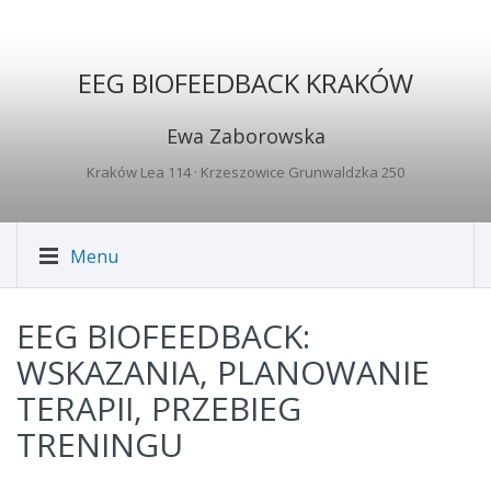
EEG BIOFEEDBACK KRAKÓW
Ewa Zaborowska
Kraków Lea 114
· Krzeszowice Grunwaldzka 250
Menu
EEG BIOFEEDBACK:
WSKAZANIA, PLANOWANIE
TERAPII, PRZEBIEG
TRENINGU