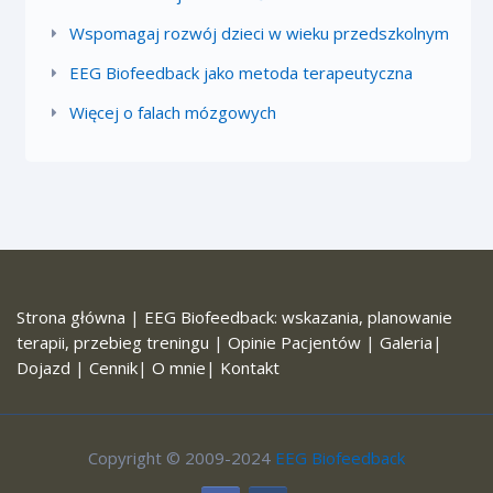
Wspomagaj rozwój dzieci w wieku przedszkolnym
EEG Biofeedback jako metoda terapeutyczna
Więcej o falach mózgowych
Strona główna
|
EEG Biofeedback: wskazania, planowanie
terapii, przebieg treningu
|
Opinie Pacjentów
|
Galeria
|
Dojazd
|
Cennik
|
O mnie
|
Kontakt
Copyright © 2009-2024
EEG Biofeedback