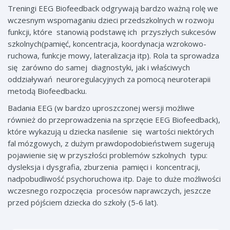
Treningi EEG Biofeedback odgrywają bardzo ważną rolę we
wczesnym wspomaganiu dzieci przedszkolnych w rozwoju
funkcji, które stanowią podstawę ich przyszłych sukcesów
szkolnych(pamięć, koncentracja, koordynacja wzrokowo-
ruchowa, funkcje mowy, lateralizacja itp). Rola ta sprowadza
się zarówno do samej diagnostyki, jak i właściwych
oddziaływań neuroregulacyjnych za pomocą neuroterapii
metodą Biofeedbacku.
Badania EEG (w bardzo uproszczonej wersji możliwe
również do przeprowadzenia na sprzęcie EEG Biofeedback),
które wykazują u dziecka nasilenie się wartości niektórych
fal mózgowych, z dużym prawdopodobieństwem sugerują
pojawienie się w przyszłości problemów szkolnych typu:
dysleksja i dysgrafia, zburzenia pamięci i koncentracji,
nadpobudliwość psychoruchowa itp. Daje to duże możliwości
wczesnego rozpoczęcia procesów naprawczych, jeszcze
przed pójściem dziecka do szkoły (5-6 lat).