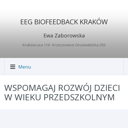
EEG BIOFEEDBACK KRAKÓW
Ewa Zaborowska
Kraków Lea 114
· Krzeszowice Grunwaldzka 250
Menu
WSPOMAGAJ ROZWÓJ DZIECI
W WIEKU PRZEDSZKOLNYM