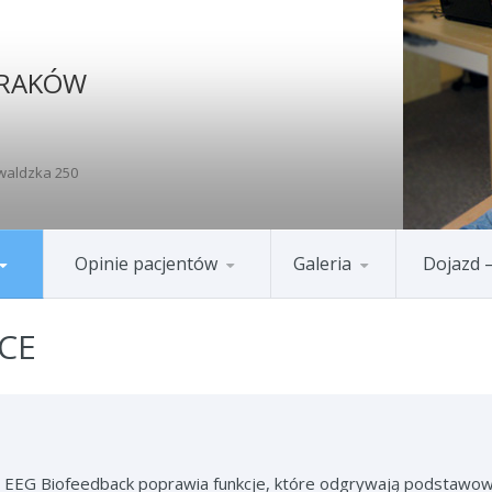
KRAKÓW
waldzka 250
Opinie pacjentów
Galeria
Dojazd 
CE
 EEG Biofeedback poprawia funkcje, które odgrywają podstawową 