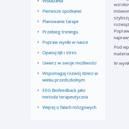
Wskazania
wzrokow
Pierwsze spotkanie
mówiony
szybszy
Planowanie tarapii
rozwiąz
Poprawa
Przebieg treningu
naprawy
Popraw wyniki w nauce
Pod wpł
Opanuj lęk i stres
materia
Uwierz w swoje możliwości
W wynik
Wspomagaj rozwój dzieci w
wieku przedszkolnym
EEG Biofeedback jako
metoda terapeutyczna
Więcej o falach mózgowych