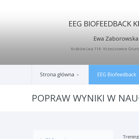
EEG BIOFEEDBACK 
Ewa Zaborowska
Kraków Lea 114
· Krzeszowice Grun
Strona główna
EEG Biofeedback
POPRAW WYNIKI W NAU
Trening