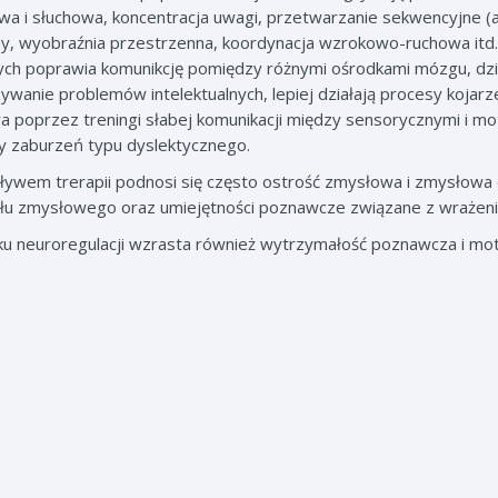
a i słuchowa, koncentracja uwagi, przetwarzanie sekwencyjne (ar
, wyobraźnia przestrzenna, koordynacja wzrokowo-ruchowa itd. 
ch poprawia komunikcję pomiędzy różnymi ośrodkami mózgu, dzię
ywanie problemów intelektualnych, lepiej działają procesy kojar
 poprzez treningi słabej komunikacji między sensorycznymi i 
 zaburzeń typu dyslektycznego.
ywem trerapii podnosi się często ostrość zmysłowa i zmysłowa org
łu zmysłowego oraz umiejętności poznawcze związane z wrażeni
u neuroregulacji wzrasta również wytrzymałość poznawcza i mot